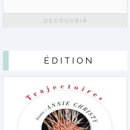
D E C O U V R I R
É D I T I O N