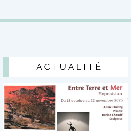
A C T U A L I T É