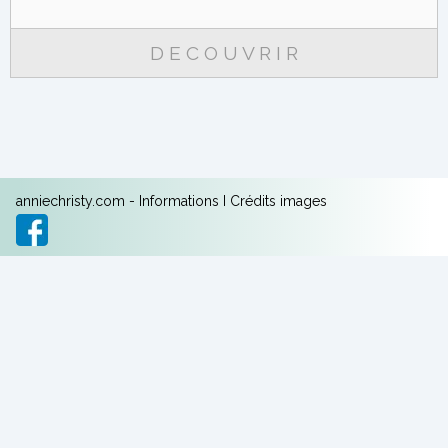
D E C O U V R I R
anniechristy.com -
Informations
I
Crédits images